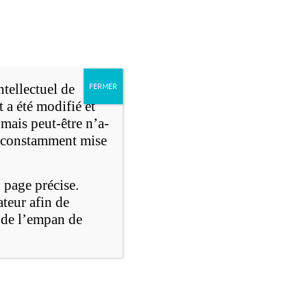
English version
ntellectuel de
FERMER
t a été modifié et
Rechercher:
mais peut-être n’a-
mation
on constamment mise
 page précise.
ateur afin de
r de l’empan de
La culture de l’image-écran
société
Le colophon