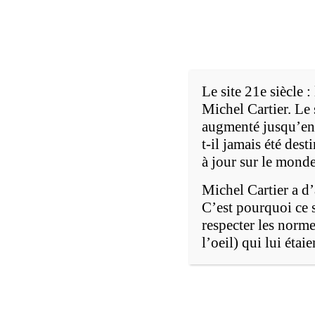
Passer
au
contenu
Le site 21e siècle 
Michel Cartier. Le 
augmenté jusqu’en 2
t-il jamais été des
à jour sur le monde
Michel Cartier a d’
C’est pourquoi ce s
respecter les norme
Introduction
L’information
l’oeil) qui lui éta
La société de la connaissance