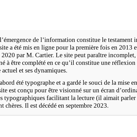
Accueil
Michel Cartier
: l’émergence de l’information constitue le testament i
site a été mis en ligne pour la première fois en 2013 e
e
020 par M. Cartier. Le site peut paraître incomplet, 
Le 21
siècle: l'émergence de l'infor
tiné à être complété en ce qu’il constitue une réflexi
 actuel et ses dynamiques.
abord été typographe et a gardé le souci de la mise en
ite est conçu pour être visionné sur un écran d’ordin
s typographiques facilitant la lecture (il aimait parle
Le numérique
L’Internet
La communication
ient chères. Il est décédé en septembre 2023.
Le citoyen
La ville intelligente
Un modèle de 