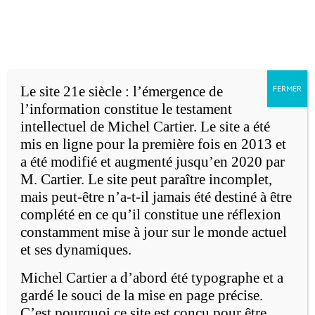
Accueil
Michel Cartier
Passer
au
English version
contenu
Le site 21e siècle : l’émergence de
FERMER
l’information constitue le testament
intellectuel de Michel Cartier. Le site a été
mis en ligne pour la première fois en 2013 et
a été modifié et augmenté jusqu’en 2020 par
M. Cartier. Le site peut paraître incomplet,
e
mais peut-être n’a-t-il jamais été destiné à être
Le 21
siècle: l'émergence de
complété en ce qu’il constitue une réflexion
l'information
constamment mise à jour sur le monde actuel
et ses dynamiques.
Michel Cartier a d’abord été typographe et a
gardé le souci de la mise en page précise.
C’est pourquoi ce site est conçu pour être