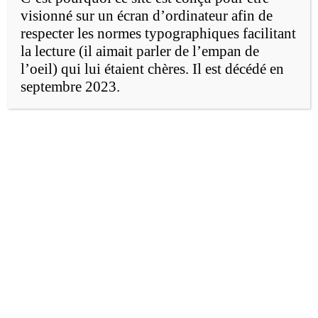
visionné sur un écran d’ordinateur afin de
La ville intelligente
respecter les normes typographiques facilitant
la lecture (il aimait parler de l’empan de
l’oeil) qui lui étaient chères. Il est décédé en
(
Smart Cities, Open Cities, Mesh Cities,
septembre 2023.
Mega Cities, Sustainable Cities
).
En 1978, il n’y avait au monde que trois
mégapoles de plus de 10 millions
d’habitants ; maintenant, la moitié de la
population mondiale habite dans l’une des
vingt-quatre grandes villes de ce monde.
Dans dix ans, on en comptera probablement
plus de trente et les nouvelles seront toutes
situées en Asie et en Afrique.