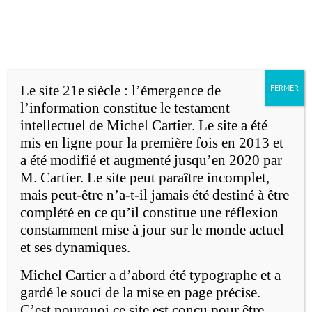
Accueil
Michel Cartier
Passer
au
English version
contenu
Le site 21e siècle : l’émergence de
FERMER
l’information constitue le testament
intellectuel de Michel Cartier. Le site a été
mis en ligne pour la première fois en 2013 et
a été modifié et augmenté jusqu’en 2020 par
M. Cartier. Le site peut paraître incomplet,
e
mais peut-être n’a-t-il jamais été destiné à être
Le 21
siècle: l'émergence de
complété en ce qu’il constitue une réflexion
l'information
constamment mise à jour sur le monde actuel
et ses dynamiques.
Michel Cartier a d’abord été typographe et a
gardé le souci de la mise en page précise.
C’est pourquoi ce site est conçu pour être