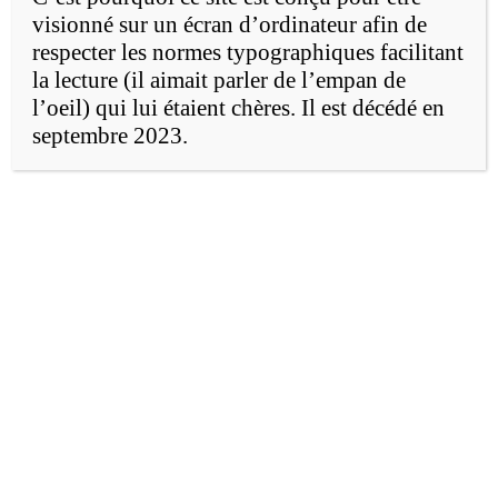
visionné sur un écran d’ordinateur afin de
Une génération «
respecter les normes typographiques facilitant
la lecture (il aimait parler de l’empan de
smart »
l’oeil) qui lui étaient chères. Il est décédé en
septembre 2023.
Depuis l’an 2000, le Web se fractionne en
quatre domaines possédant chacun ses
règles, ses promoteurs, ses entreprises et ses
clientèles. Ce sont quatre économies qui
prennent leur essor :
Le
web militaire
Il intègre les quatre armes (l’armée,
l’aviation, la marine et l’espace) à
partir du modèle
Point, click and