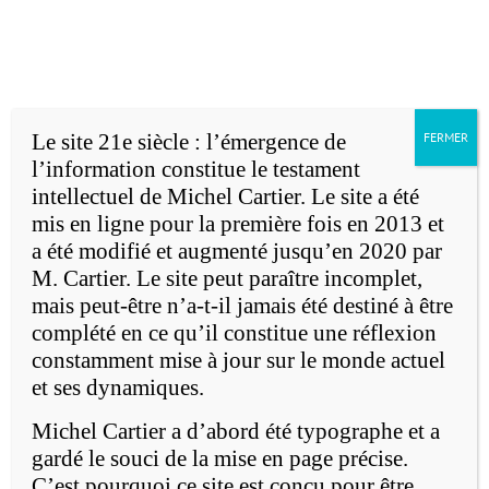
Accueil
Michel Cartier
Passer
au
English version
contenu
Le site 21e siècle : l’émergence de
FERMER
l’information constitue le testament
intellectuel de Michel Cartier. Le site a été
mis en ligne pour la première fois en 2013 et
a été modifié et augmenté jusqu’en 2020 par
M. Cartier. Le site peut paraître incomplet,
e
mais peut-être n’a-t-il jamais été destiné à être
Le 21
siècle: l'émergence de
complété en ce qu’il constitue une réflexion
l'information
constamment mise à jour sur le monde actuel
et ses dynamiques.
Michel Cartier a d’abord été typographe et a
gardé le souci de la mise en page précise.
C’est pourquoi ce site est conçu pour être