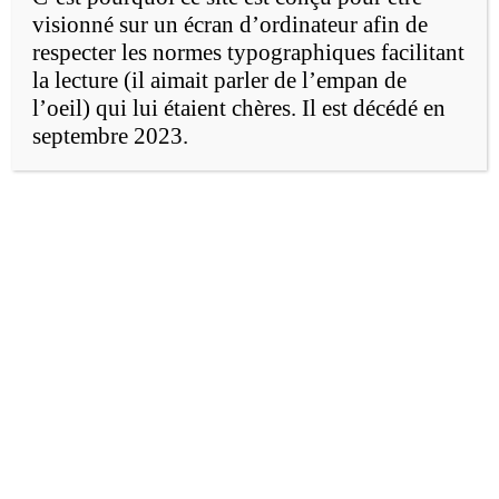
visionné sur un écran d’ordinateur afin de
Un modèle médiatique
respecter les normes typographiques facilitant
la lecture (il aimait parler de l’empan de
économique
l’oeil) qui lui étaient chères. Il est décédé en
septembre 2023.
Quand on analyse l’évolution des
communications, on ne se pose pas toujours
les bonnes questions ! Par exemple, en ce
qui concerne l’avenir des journaux, dont on
parle tant ces jours-ci. On n’analyse leur
évolution qu’à partir de l’arrivée des
technologies au lieu d’étudier l’évolution
des flux d’informations. Voici l’exemple de
la perte de vitesse des journaux
traditionnels, une évolution qui nous fait