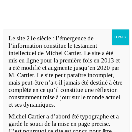
Accueil
Michel Cartier
Passer
au
English version
contenu
Le site 21e siècle : l’émergence de
FERMER
l’information constitue le testament
intellectuel de Michel Cartier. Le site a été
mis en ligne pour la première fois en 2013 et
a été modifié et augmenté jusqu’en 2020 par
M. Cartier. Le site peut paraître incomplet,
e
mais peut-être n’a-t-il jamais été destiné à être
Le 21
siècle: l'émergence de
complété en ce qu’il constitue une réflexion
l'information
constamment mise à jour sur le monde actuel
et ses dynamiques.
Michel Cartier a d’abord été typographe et a
gardé le souci de la mise en page précise.
C’est pourquoi ce site est conçu pour être