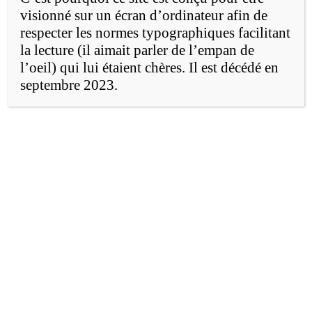
visionné sur un écran d’ordinateur afin de
La multiplication des
respecter les normes typographiques facilitant
la lecture (il aimait parler de l’empan de
images-écran
l’oeil) qui lui étaient chères. Il est décédé en
septembre 2023.
On connaît fort peu cette culture de
l’image-écran parce qu’elle est trop
nouvelle. Il faut comparer l’évolution de la
vidéo en
streaming
, les effets spéciaux en
cinéma, le multifenêtrage, le remix et le
mash-up, l’utilisation simultanée d’un
deuxième écran, de la haute définition, des
techniques de pseudo-couleur, de
l’infrarouge ou de l’IRM, de l’impact de
l’utilisation grand public des cartes