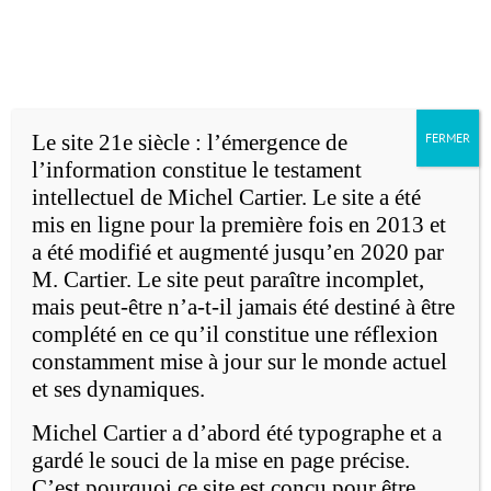
Accueil
Michel Cartier
Passer
au
English version
contenu
Le site 21e siècle : l’émergence de
FERMER
l’information constitue le testament
intellectuel de Michel Cartier. Le site a été
mis en ligne pour la première fois en 2013 et
a été modifié et augmenté jusqu’en 2020 par
M. Cartier. Le site peut paraître incomplet,
e
mais peut-être n’a-t-il jamais été destiné à être
Le 21
siècle: l'émergence de
complété en ce qu’il constitue une réflexion
l'information
constamment mise à jour sur le monde actuel
et ses dynamiques.
Michel Cartier a d’abord été typographe et a
gardé le souci de la mise en page précise.
C’est pourquoi ce site est conçu pour être