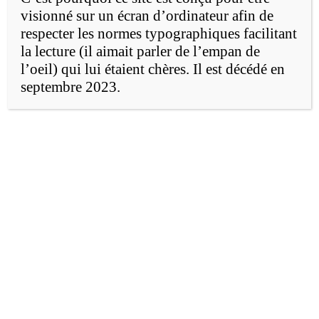
visionné sur un écran d’ordinateur afin de
Les empires
respecter les normes typographiques facilitant
la lecture (il aimait parler de l’empan de
numériques
l’oeil) qui lui étaient chères. Il est décédé en
septembre 2023.
Durant l’ère industrielle, les premières
activités publiques du Web 1.0 consistaient
surtout à échanger des courriels à partir des
premiers ordinateurs personnels. Ce fut
l’époque de
Gopher
, d’
Excite
, d’
Altavista
et de
Netscap
e, ainsi que du
Whole Earth
Catalog
,
The Well
et
The Source
, de Ted
Nelson (
Hypertexte, Xanadu et Computer
Lib, 1974
), de Vannevar Bush (
Memex,
1945
) et de Doug Engelbart (
Arpanet,