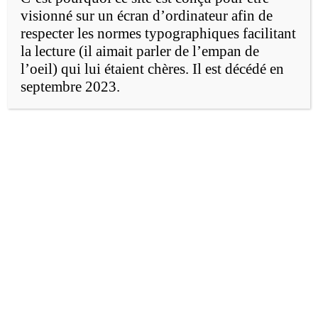
visionné sur un écran d’ordinateur afin de
Les outils d’animation
respecter les normes typographiques facilitant
la lecture (il aimait parler de l’empan de
citoyenne
l’oeil) qui lui étaient chères. Il est décédé en
septembre 2023.
Les projets d’implantation d’une
application dans un quartier doivent
répondre à plusieurs règles :
viser à améliorer le sort des
citoyens du milieu concerné ;
canalyser les ressources
humaines, financières,
organisationnelles et
informationnelles via une