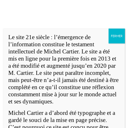
Accueil
Michel Cartier
Passer
au
English version
contenu
Le site 21e siècle : l’émergence de
FERMER
l’information constitue le testament
intellectuel de Michel Cartier. Le site a été
mis en ligne pour la première fois en 2013 et
a été modifié et augmenté jusqu’en 2020 par
M. Cartier. Le site peut paraître incomplet,
e
mais peut-être n’a-t-il jamais été destiné à être
Le 21
siècle: l'émergence de
complété en ce qu’il constitue une réflexion
l'information
constamment mise à jour sur le monde actuel
et ses dynamiques.
Michel Cartier a d’abord été typographe et a
gardé le souci de la mise en page précise.
C’est pourquoi ce site est conçu pour être