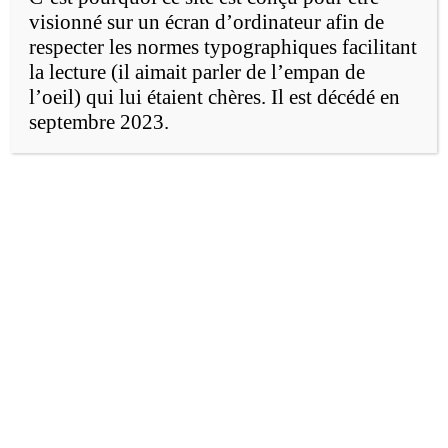
visionné sur un écran d’ordinateur afin de
Pourquoi ?
respecter les normes typographiques facilitant
la lecture (il aimait parler de l’empan de
l’oeil) qui lui étaient chères. Il est décédé en
Pour la plupart des gens, un pays est une
septembre 2023.
chose concrète, un drapeau ou un emblème,
des frontières sur une carte, etc. Or, ce qui
nous permet de vivre ensemble est plutôt un
imaginaire commun à trois pôles :