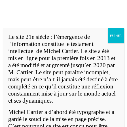
Accueil
Michel Cartier
Passer
au
English version
contenu
Le site 21e siècle : l’émergence de
FERMER
l’information constitue le testament
intellectuel de Michel Cartier. Le site a été
mis en ligne pour la première fois en 2013 et
a été modifié et augmenté jusqu’en 2020 par
M. Cartier. Le site peut paraître incomplet,
e
mais peut-être n’a-t-il jamais été destiné à être
Le 21
siècle: l'émergence de
complété en ce qu’il constitue une réflexion
l'information
constamment mise à jour sur le monde actuel
et ses dynamiques.
Michel Cartier a d’abord été typographe et a
gardé le souci de la mise en page précise.
C’est pourquoi ce site est conçu pour être