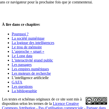
ans ce navigateur pour la prochaine fois que je commenterai.
À mes petits enfants qui devront
apprivoiser cette nouvelle société:
À lire dans ce chapitre:
Alexis, Catherine, Colin,
Pourquoi ?
Johan, Laurent, Marion,
La société numérique
Marc-Antoine, Mathieu,
La logique des intelligences
Norah et Virginie
Le trou de mémoire
L’approche « smart »
Le Long data
L’interactivité grand public
Les passages
Les empires numériques
Les moteurs de recherche
L’intelligence artificielle
GAFA
Les questions
La bibliographie
Les textes et schémas originaux de ce site sont mis à
disposition selon les termes de la
Licence Creative
Commons Attribution - Pas d’utilisation commerciale - Partage dans