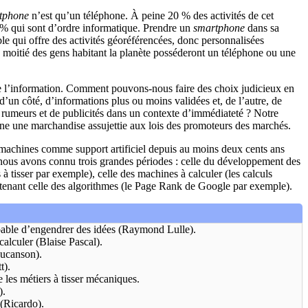
tphone
n’est qu’un téléphone. À peine 20 % des activités de cet
0 % qui sont d’ordre informatique. Prendre un
smartphone
dans sa
ble qui offre des activités géoréférencées, donc personnalisées
la moitié des gens habitant la planète posséderont un téléphone ou une
ise l’information. Comment pouvons-nous faire des choix judicieux en
’un côté, d’informations plus ou moins validées et, de l’autre, de
e rumeurs et de publicités dans un contexte d’immédiateté ? Notre
nne une marchandise assujettie aux lois des promoteurs des marchés.
s machines comme support artificiel depuis au moins deux cents ans
nous avons connu trois grandes périodes : celle du développement des
 à tisser par exemple), celle des machines à calculer (les calculs
intenant celle des algorithmes (le Page Rank de Google par exemple).
able d’engendrer des idées (Raymond Lulle).
alculer (Blaise Pascal).
ucanson).
t).
e les métiers à tisser mécaniques.
).
(Ricardo).