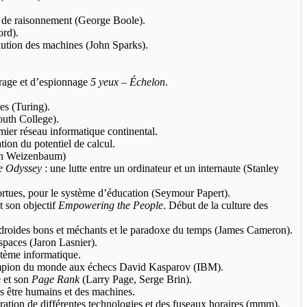
 de raisonnement (George Boole).
rd).
lution des machines (John Sparks).
rage et d’espionnage
5 yeux – Échelon
.
es (Turing).
outh College).
remier réseau informatique continental.
ion du potentiel de calcul.
h Weizenbaum)
e Odyssey
: une lutte entre un ordinateur et un internaute (Stanley
ortues, pour le système d’éducation (Seymour Papert).
t son objectif
Empowering the People
. Début de la culture des
droides bons et méchants et le paradoxe du temps (James Cameron).
spaces (Jaron Lasnier).
tème informatique.
mpion du monde aux échecs David Kasparov (IBM).
 et son
Page Rank
(Larry Page, Serge Brin).
es être humains et des machines.
gration de différentes technologies et des fuseaux horaires (mmm).