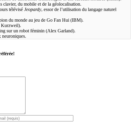
 clavier, du mobile et de la géolocalisation.
ours télévisé
Jeopardy
, essor de l’utilisation du langage naturel
pion du monde au jeu de Go Fan Hui (IBM).
Kurzweil).
ring sur un robot féminin (Alex Garland).
x neuroniques.
référée!